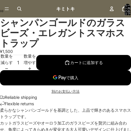
カー
キミトキ
ト内
の合
計ア
イテ
シャンパンゴールドのガラス
ム
画
画
画
数:
0
像
像
像
ビーズ・エレガントスマホス
を
を
を
全
全
全
トラップ
画
画
画
¥1,500
面
面
面
数量を
数量を
で
で
で
減らす
増やす
カートに追加する
表
表
表
示
示
示
別のお支払い方法
Reliable shipping
Flexible returns
柔らかなシャンパンゴールドを基調とした、上品で輝きのあるスマホス
トラップです。
カットガラスビーズやオーロラ加工のガラスビーズを贅沢に組み合わ
せ、角度によってきらめきが変化する大人可愛いデザインに仕上げまし