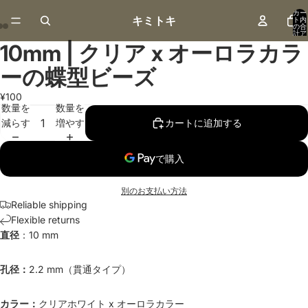
カー
キミトキ
ト内
の合
計ア
イテ
10mm | クリア x オーロラカラ
ム
画
画
画
数:
0
像
像
像
ーの蝶型ビーズ
を
を
を
全
全
全
¥100
数量を
数量を
画
画
画
減らす
増やす
カートに追加する
面
面
面
で
で
で
表
表
表
示
示
示
別のお支払い方法
Reliable shipping
Flexible returns
直径
：10 mm
孔径：
2.2 mm（貫通タイプ）
カラー：
クリアホワイト x オーロラカラー